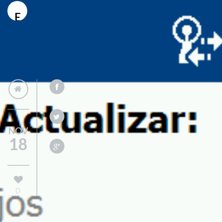
E
NOV
18
0